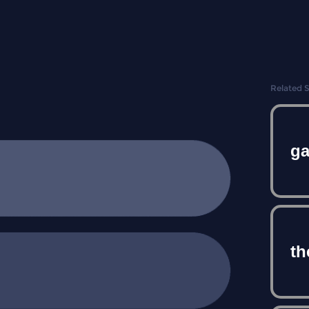
Related 
ga
th